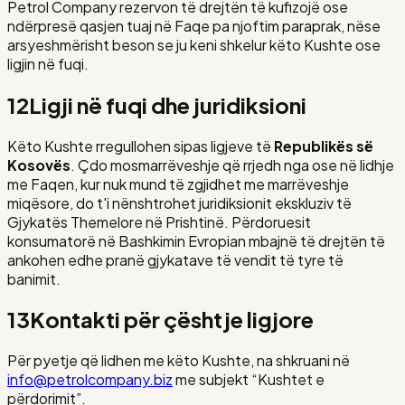
Petrol Company rezervon të drejtën të kufizojë ose
ndërpresë qasjen tuaj në Faqe pa njoftim paraprak, nëse
arsyeshmërisht beson se ju keni shkelur këto Kushte ose
ligjin në fuqi.
12
Ligji në fuqi dhe juridiksioni
Këto Kushte rregullohen sipas ligjeve të
Republikës së
Kosovës
. Çdo mosmarrëveshje që rrjedh nga ose në lidhje
me Faqen, kur nuk mund të zgjidhet me marrëveshje
miqësore, do t'i nënshtrohet juridiksionit ekskluziv të
Gjykatës Themelore në Prishtinë. Përdoruesit
konsumatorë në Bashkimin Evropian mbajnë të drejtën të
ankohen edhe pranë gjykatave të vendit të tyre të
banimit.
13
Kontakti për çështje ligjore
Për pyetje që lidhen me këto Kushte, na shkruani në
info@petrolcompany.biz
me subjekt
“Kushtet e
përdorimit”
.