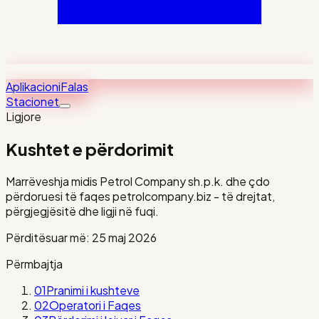
Aplikacioni
Falas
Stacionet
Ligjore
Kushtet e përdorimit
Marrëveshja midis Petrol Company sh.p.k. dhe çdo
përdoruesi të faqes petrolcompany.biz - të drejtat,
përgjegjësitë dhe ligji në fuqi.
Përditësuar më:
25 maj 2026
Përmbajtja
01
Pranimi i kushteve
02
Operatori i Faqes