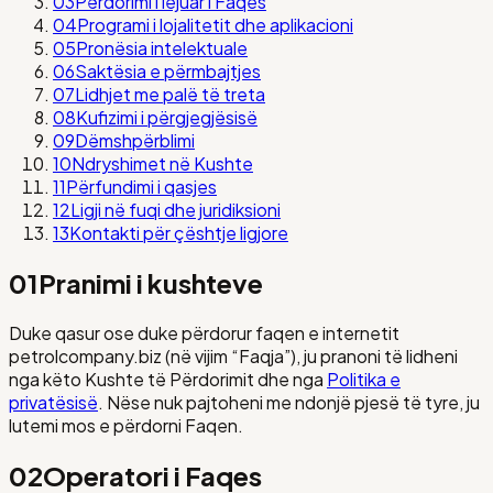
03
Përdorimi i lejuar i Faqes
04
Programi i lojalitetit dhe aplikacioni
05
Pronësia intelektuale
06
Saktësia e përmbajtjes
07
Lidhjet me palë të treta
08
Kufizimi i përgjegjësisë
09
Dëmshpërblimi
10
Ndryshimet në Kushte
11
Përfundimi i qasjes
12
Ligji në fuqi dhe juridiksioni
13
Kontakti për çështje ligjore
01
Pranimi i kushteve
Duke qasur ose duke përdorur faqen e internetit
petrolcompany.biz (në vijim “Faqja”), ju pranoni të lidheni
nga këto Kushte të Përdorimit dhe nga
Politika e
privatësisë
. Nëse nuk pajtoheni me ndonjë pjesë të tyre, ju
lutemi mos e përdorni Faqen.
02
Operatori i Faqes