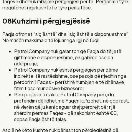
faqeve dhe nuk mbajmë përgjegjësi për të. Përdorimi i tyre
rregullohet nga kushtet e tyre përkatëse.
08
Kufizimi i përgjegjësisë
Faqja ofrohet “siç është” dhe “siç është e disponueshme”.
Në masën maksimale të lejuar nga ligji në fuqi:
Petrol Company nuk garanton që Faqja do të jetë
gjithmonë e disponueshme, pa gabime ose pa
ndërprerje;
Petrol Company nuk është përgjegjës për dëme
indirekte, të rastësishme, ose pasoja që rrjedhin nga
përdorimi i Faqes - përfshirë humbjen e të dhënave,
fitimit ose mundësive biznesore;
Përgjegjësia totale e Petrol Company për çdo
pretendim që lidhet me Faqen kufizohet, në çdo rast,
në vlerën që ju keni paguar drejtpërdrejt për një
shërbim përmes Faqes - që zakonisht është €0,
sepse Faqja është falas.
Asgjë në këto kushte nuk përjashton përgjegjësinë që