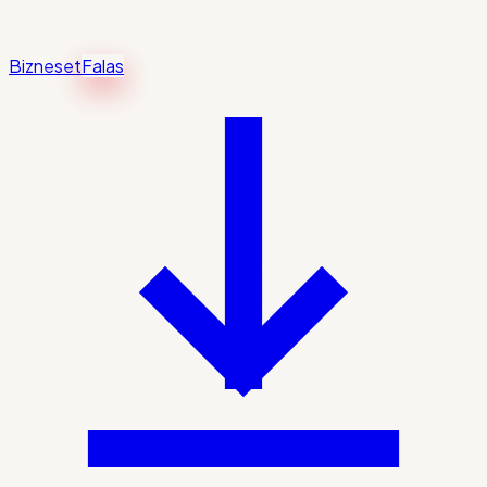
Bizneset
Falas