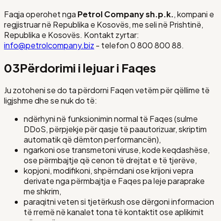
Faqja operohet nga
Petrol Company sh.p.k.
, kompani e
regjistruar në
Republika e Kosovës
, me seli në
Prishtinë,
Republika e Kosovës
. Kontakt zyrtar:
info@petrolcompany.biz
- telefon
0 800 800 88
.
03
Përdorimi i lejuar i Faqes
Ju zotoheni se do ta përdorni Faqen vetëm për qëllime të
ligjshme dhe se nuk do të:
ndërhyni në funksionimin normal të Faqes (sulme
DDoS, përpjekje për qasje të paautorizuar, skriptim
automatik që dëmton performancën),
ngarkoni ose transmetoni viruse, kode keqdashëse,
ose përmbajtje që cenon të drejtat e të tjerëve,
kopjoni, modifikoni, shpërndani ose krijoni vepra
derivate nga përmbajtja e Faqes pa leje paraprake
me shkrim,
paraqitni veten si tjetërkush ose dërgoni informacion
të rremë në kanalet tona të kontaktit ose aplikimit