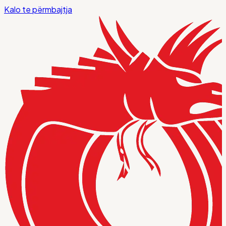
Kalo te përmbajtja