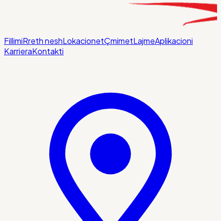
Fillimi
Rreth nesh
Lokacionet
Çmimet
Lajme
Aplikacioni
Karriera
Kontakti