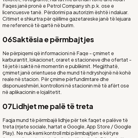
Faqes janë pronë e
Petrol Company sh.p.k.
ose e
licencuesve tanë. Përdorimi pa autorizim është i ndaluar.
Citimet e shkurtra për qëllime gazetareske janë të lejuara
me referencë të qartë në burim.
06
Saktësia e përmbajtjes
Ne përpiqemi që informacioni në Faqe - çmimet e
karburantit, lokacionet, oraret e stacioneve dhe ofertat -
të jetë i saktë në momentin e publikimit. Megjithatë,
çmimet janë orientuese dhe mund të ndryshojnë në kohë
reale në stacion. Për çmime përfundimtare dhe
disponueshmëri, kontrolloni në stacionin më të afërt ose
në aplikacionin e lojalitetit.
07
Lidhjet me palë të treta
Faqja mund të përmbajë lidhje për tek faqet e palëve të
treta (rrjete sociale, hartat e Google, App Store / Google
Play). Ne nuk kemi kontroll mbi përmbajtjen e këtyre