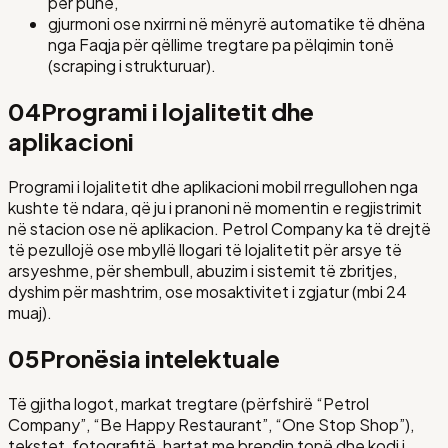
për punë,
gjurmoni ose nxirrni në mënyrë automatike të dhëna
nga Faqja për qëllime tregtare pa pëlqimin tonë
(scraping i strukturuar).
04
Programi i lojalitetit dhe
aplikacioni
Programi i lojalitetit dhe aplikacioni mobil rregullohen nga
kushte të ndara, që ju i pranoni në momentin e regjistrimit
në stacion ose në aplikacion. Petrol Company ka të drejtë
të pezullojë ose mbyllë llogari të lojalitetit për arsye të
arsyeshme, për shembull, abuzim i sistemit të zbritjes,
dyshim për mashtrim, ose mosaktivitet i zgjatur (mbi 24
muaj).
05
Pronësia intelektuale
Të gjitha logot, markat tregtare (përfshirë “Petrol
Company”, “Be Happy Restaurant”, “One Stop Shop”),
tekstet, fotografitë, hartat me brendin tonë dhe kodi i