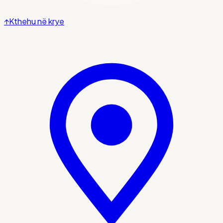
↑
Kthehu në krye