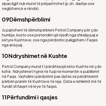
sipas ligjit nuk mund të përjashtohet (p.sh. dashje ose
neglizhencë e rëndë).
09
Dëmshpërblimi
Ju pajtoheni të dëmshpërbleni Petrol Company për çdo
humbje, kosto ose pretendim që rrjedh nga shkelja juaj e
këtyre Kushteve, ose nga përdorimi i paligjshëm i Faqes
nga ana juaj.
10
Ndryshimet në Kushte
Petrol Company mund t'i përditësojë këto Kushte në çdo
kohë. Ndryshimet hyjnë në fuqi në momentin e publikimit
në Faqe. Vazhdimi i përdorimit pas datës së përditësimit
përbën pranim të Kushteve të reja. Data e rishikimit më të
fundit shfaqet në krye të faqes.
11
Përfundimi i qasjes