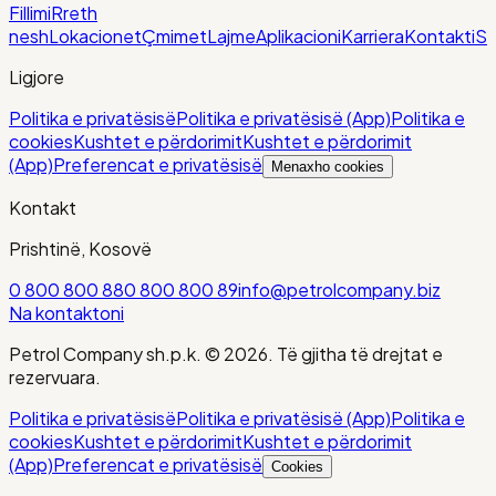
Fillimi
Rreth
nesh
Lokacionet
Çmimet
Lajme
Aplikacioni
Karriera
Kontakti
Sh
Ligjore
Politika e privatësisë
Politika e privatësisë (App)
Politika e
cookies
Kushtet e përdorimit
Kushtet e përdorimit
(App)
Preferencat e privatësisë
Menaxho cookies
Kontakt
Prishtinë, Kosovë
0 800 800 88
0 800 800 89
info@petrolcompany.biz
Na kontaktoni
Petrol Company sh.p.k.
©
2026
. Të gjitha të drejtat e
rezervuara.
Politika e privatësisë
Politika e privatësisë (App)
Politika e
cookies
Kushtet e përdorimit
Kushtet e përdorimit
(App)
Preferencat e privatësisë
Cookies