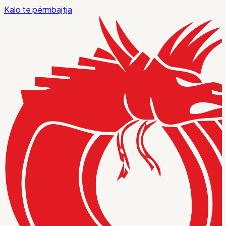
Kalo te përmbajtja