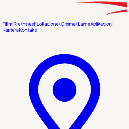
Fillimi
Rreth nesh
Lokacionet
Çmimet
Lajme
Aplikacioni
Karriera
Kontakti