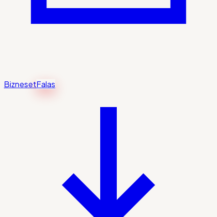
Bizneset
Falas