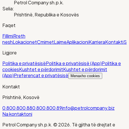
Petrol Company sh.p.k.
Selia:
Prishtinë, Republika e Kosovës
Faqet
Fillimi
Rreth
nesh
Lokacionet
Çmimet
Lajme
Aplikacioni
Karriera
Kontakti
Sh
Ligjore
Politika e privatësisë
Politika e privatësisë (App)
Politika e
cookies
Kushtet e përdorimit
Kushtet e përdorimit
(App)
Preferencat e privatësisë
Menaxho cookies
Kontakt
Prishtinë, Kosovë
0 800 800 88
0 800 800 89
info@petrolcompany.biz
Na kontaktoni
Petrol Company sh.p.k.
©
2026
. Të gjitha të drejtat e