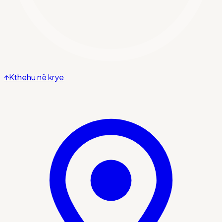
↑
Kthehu në krye